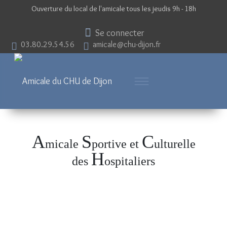
Ouverture du local de l'amicale tous les jeudis 9h - 18h
Se connecter
03.80.29.54.56
amicale@chu-dijon.fr
A
S
C
micale
portive et
ulturelle
H
des
ospitaliers