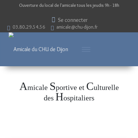
Ouverture du local de l'amicale tous les jeudis 9h - 18h
Se connecter
03.80.29.54.56
amicale@chu-dijon.fr
A
S
C
micale
portive et
ulturelle
H
des
ospitaliers