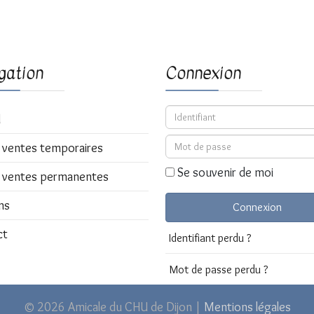
gation
Connexion
Identifiant
l
Mot de passe
 ventes temporaires
Se souvenir de moi
 ventes permanentes
ns
Connexion
ct
Identifiant perdu ?
Mot de passe perdu ?
© 2026 Amicale du CHU de Dijon |
Mentions légales