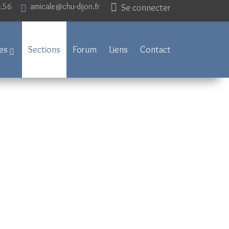
4.56
amicale@chu-dijon.fr
Se connecter
es
Sections
Forum
Liens
Contact